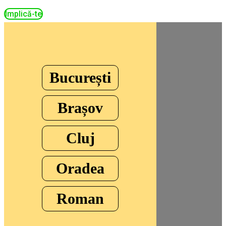
Implică-te
București
Brașov
Cluj
Oradea
Roman