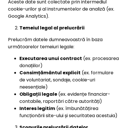
Aceste date sunt colectate prin intermediul
cookie-urilor și al instrumentelor de analiză (ex.
Google Analytics).
Temeiul legal al prelucrării
Prelucrăm datele dumneavoastră în baza
următoarelor temeiuri legale:
Executarea unui contract
(ex. procesarea
donațiilor)
Consimțământul explicit
(ex. formulare
de voluntariat, sondaje, cookie-uri
neesențiale)
Obligații legale
(ex. evidențe financiar-
contabile, raportări către autorități)
Interes legitim
(ex. îmbunătățirea
funcționării site-ului și securitatea acestuia)
Scopurile prelucrării datelor