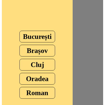
București
Brașov
Cluj
Oradea
Roman