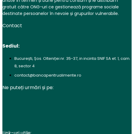
aflate în termen și bune pentru consum și le distribuim
gratuit către ONG-uri ce gestionează programe sociale
destinate persoanelor în nevoie și grupurilor vulnerabile.
Contact
Sediul:
București, Șos. Olteniței nr. 35-37, in incinta SNIF SA et. 1, cam.
8, sector 4
contact@bancapentrualimente.ro
Ne puteți urmări și pe:
Link-uri utile: