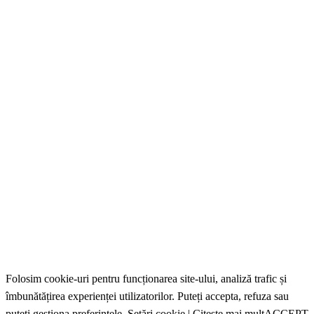
Folosim cookie-uri pentru funcționarea site-ului, analiză trafic și
îmbunătățirea experienței utilizatorilor. Puteți accepta, refuza sau
puteți gestiona preferințele.
Setări cookie
|
Citește mai mult
ACCEPT