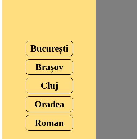
București
Brașov
Cluj
Oradea
Roman