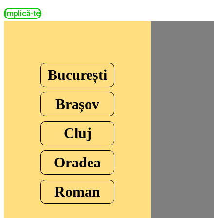
Implică-te
București
Brașov
Cluj
Oradea
Roman